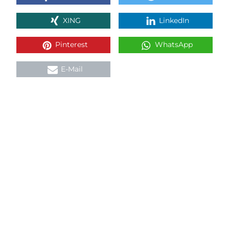
XING
LinkedIn
Pinterest
WhatsApp
E-Mail
ZUR ÜBERSICHT
KONTAKT
Verein Käsesommelier Österreich
Böcksteinerbundesstraße 36a
5640 Bad Gastein