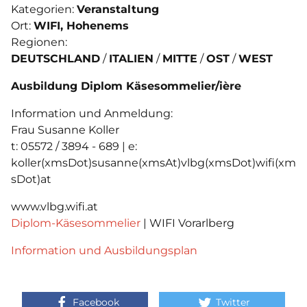
Kategorien:
Veranstaltung
Ort:
WIFI, Hohenems
Regionen:
DEUTSCHLAND
ITALIEN
MITTE
OST
WEST
Ausbildung Diplom Käsesommelier/ière
Information und Anmeldung:
Frau Susanne Koller
t: 05572 / 3894 - 689 | e:
koller(xmsDot)susanne(xmsAt)vlbg(xmsDot)wifi(xm
sDot)at
www.vlbg.wifi.at
Diplom-Käsesommelier
| WIFI Vorarlberg
Information und Ausbildungsplan
Facebook
Twitter