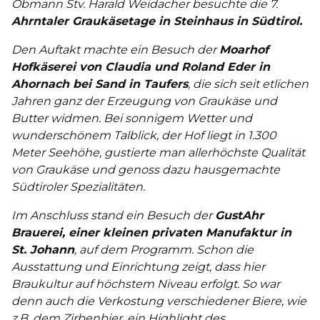
Obmann Stv. Harald Weidacher besuchte die 7.
Ahrntaler Graukäsetage in Steinhaus in Südtirol.
Den Auftakt machte ein Besuch der
Moarhof
Hofkäserei von Claudia und Roland Eder in
Ahornach bei Sand in Taufers
, die sich seit etlichen
Jahren ganz der Erzeugung von Graukäse und
Butter widmen. Bei sonnigem Wetter und
wunderschönem Talblick, der Hof liegt in 1.300
Meter Seehöhe, gustierte man allerhöchste Qualität
von Graukäse und genoss dazu hausgemachte
Südtiroler Spezialitäten.
Im Anschluss stand ein Besuch der
GustAhr
Brauerei, einer kleinen privaten Manufaktur in
St. Johann
, auf dem Programm. Schon die
Ausstattung und Einrichtung zeigt, dass hier
Braukultur auf höchstem Niveau erfolgt. So war
denn auch die Verkostung verschiedener Biere, wie
z.B. dem Zirbenbier, ein Highlight des