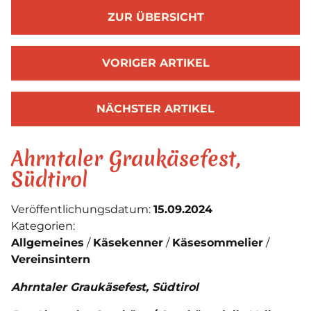
ZUR ÜBERSICHT
VORIGER ARTIKEL
NÄCHSTER ARTIKEL
Ahrntaler Graukäsefest,
Südtirol
Veröffentlichungsdatum:
15.09.2024
Kategorien:
Allgemeines
Käsekenner
Käsesommelier
Vereinsintern
Ahrntaler Graukäsefest, Südtirol