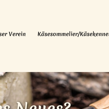
ser Verein
Käsesommelier/Käsekenne
Loading...
es Neues?