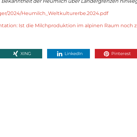
 Bekanntheit der Heumilch über Ländergrenzen hinweg 
ger/2024/Heumilch_Weltkulturerbe.2024.pdf
entation: Ist die Milchproduktion im alpinen Raum noch
XING
LinkedIn
Pinterest
VORIGER ARTIKEL
 Sinne einer besseren Lesbarkeit der Texte wurde von uns entweder 
iche oder weibliche Form von Personen bezogenen Hauptwörtern ge
s impliziert keinesfalls eine Benachteiligung des jeweils anderen bzw.
dritten Geschlechts.