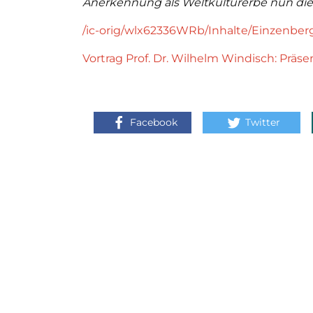
Anerkennung als Weltkulturerbe nun die
/ic-orig/wlx62336WRb/Inhalte/Einzenber
Vortrag Prof. Dr. Wilhelm Windisch: Präs
Facebook
Twitter
ZUR ÜBERSICHT
KONTAKT
Verein Käsesommelier
Im
männl
Österreich
Die
Böcksteinerbundesstraße 36a