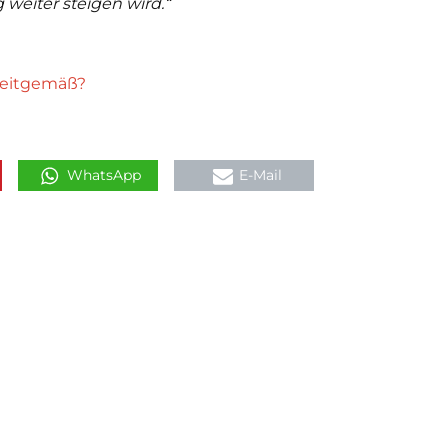
weiter steigen wird.“
 zeitgemäß?
WhatsApp
E-Mail
NÄCHSTER ARTIKEL
Kontakt
Impressum
die
wählt.
Datenschutz
 des
Statuten