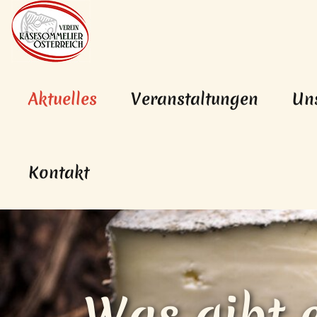
Hauptnavigation
Zum Inhalt
(aktiv)
Aktuelles
Veranstaltungen
Un
Kontakt
Was gibt 