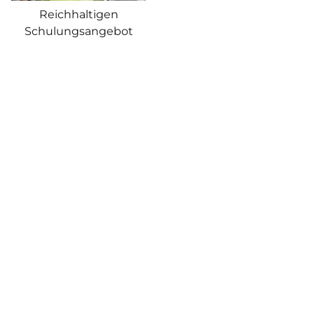
Reichhaltigen
Schulungsangebot
Facebook
Twitter
XING
LinkedIn
Pinterest
WhatsApp
E-Mail
ZUR ÜBERSICHT
VORIGER ARTIKEL