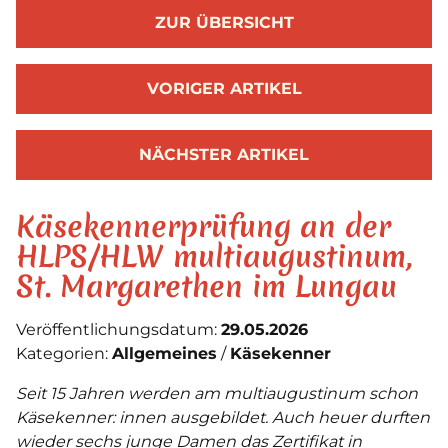
ZUR ÜBERSICHT
VORIGER ARTIKEL
NÄCHSTER ARTIKEL
Käsekennerprüfung an der
HLPS/HLW multiaugustinum,
St. Margarethen im Lungau
Veröffentlichungsdatum:
29.05.2026
Kategorien:
Allgemeines
Käsekenner
Seit 15 Jahren werden am multiaugustinum schon
Käsekenner: innen ausgebildet. Auch heuer durften
wieder sechs junge Damen das Zertifikat in