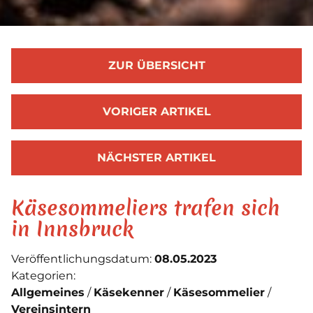
ZUR ÜBERSICHT
VORIGER ARTIKEL
NÄCHSTER ARTIKEL
Käsesommeliers trafen sich
in Innsbruck
Veröffentlichungsdatum:
08.05.2023
Kategorien:
Allgemeines
Käsekenner
Käsesommelier
Vereinsintern