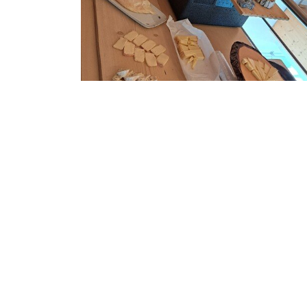
Facebook
Twitter
ZUR ÜBERSICHT
KONTAKT
Verein Käsesommelier
Im