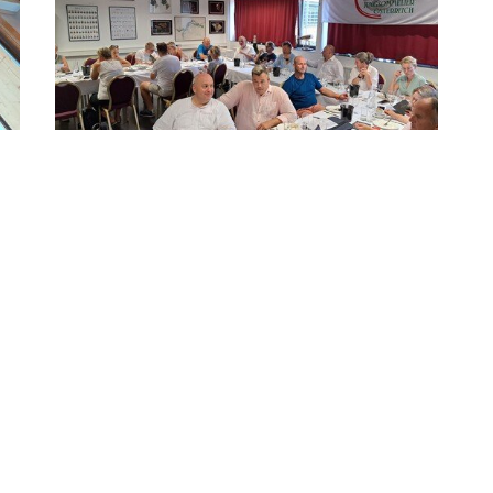
XING
LinkedIn
Pinterest
VORIGER ARTIKEL
 Sinne einer besseren Lesbarkeit der Texte wurde von uns entweder 