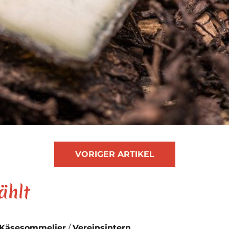
VORIGER ARTIKEL
ählt
Käsesommelier
Vereinsintern