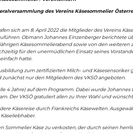
Generalversammlung des Vereins Käsesommelier Österre
afen sich am 8. April 2022 die Mitglieder des Vereins Käs
uführen. Obmann Johannes Einzenberger berichtete übe
ährigen Käsesommelierabend sowie von den weiteren zah
chzeitig für den unermüdlichen Einsatz seines Vorstande
 einfach hatte.
sbildung zum zertifizierten Milch- und Käsesensoriker 
rd zunächst nur den Mitgliedern des VKSÖ angeboten.
alle 4 Jahre) auf dem Programm. Dabei wurde Johannes
m. Der VKSÖ gratuliert allen zu Ihrer Wahl und wünscht 
dere Käsereise durch Frankreichs Käsewelten. Ausgewähl
 Käseliebhaber.
en Sommelier Käse zu verkosten, der durch seinen herrl