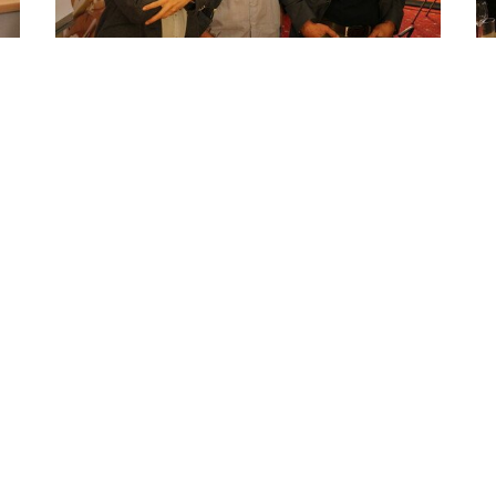
XING
LinkedIn
Pinterest
VORIGER ARTIKEL